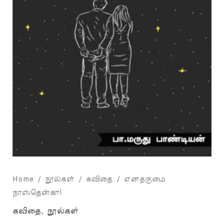
Home
/
நூல்கள்
/
கவிதை
/ எனதருமை
நாஸ்தென்கா!
கவிதை
,
நூல்கள்