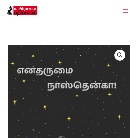
Skip
To
Content
எனதருமை
நாஸ்தென்கா!
Quantity