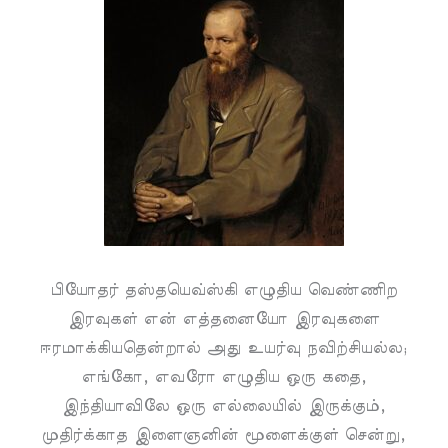
பியோதர் தஸ்தயெவ்ஸ்கி எழுதிய வெண்ணிற
இரவுகள் என் எத்தனையோ இரவுகளை
ஈரமாக்கியதென்றால் அது உயர்வு நவிற்சியல்ல;
எங்கோ, எவரோ எழுதிய ஒரு கதை,
இந்தியாவிலே ஒரு எல்லையில் இருக்கும்,
முதிர்க்காத இளைஞனின் மூளைக்குள் சென்று,